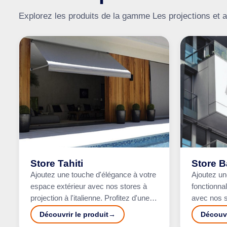
Explorez les produits de la gamme Les projections et a
Store Tahiti
Store B
Ajoutez une touche d'élégance à votre
Ajoutez un
espace extérieur avec nos stores à
fonctionnal
projection à l'italienne. Profitez d'une
avec nos s
ombre personnalisée et d'une
une ombre 
Découvrir le produit
Découvr
protection solaire ef…
vous du sol