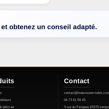
 et obtenez un conseil adapté.
duits
Contact
on
contact@matussiere-toiles.co
térieurs
04 73 61 59 43
& plein air
3 rue du Fangeas 63370 Lemp